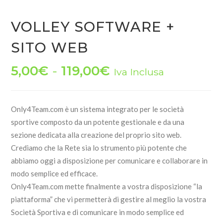
VOLLEY SOFTWARE +
SITO WEB
Fascia
5,00
€
-
119,00
€
Iva Inclusa
di
prezzo:
Only4Team.com è un sistema integrato per le società
da
sportive composto da un potente gestionale e da una
5,00€
sezione dedicata alla creazione del proprio sito web.
a
Crediamo che la Rete sia lo strumento più potente che
abbiamo oggi a disposizione per comunicare e collaborare in
119,00€
modo semplice ed efficace.
Only4Team.com mette finalmente a vostra disposizione “la
piattaforma” che vi permetterà di gestire al meglio la vostra
Società Sportiva e di comunicare in modo semplice ed