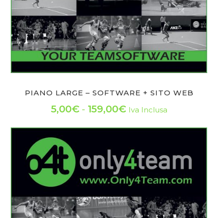
PIANO LARGE – SOFTWARE + SITO WEB
Fascia
5,00
€
-
159,00
€
Iva Inclusa
Questo
di
prodotto
prezzo:
ha
da
più
varianti.
5,00€
Le
a
opzioni
159,00€
possono