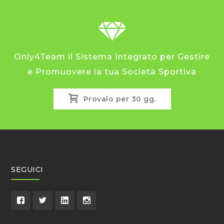
da
più
varianti.
5,00€
Le
a
opzioni
Only4Team il Sistema Integrato per Gestire
119,00€
possono
e Promuovere la tua Società Sportiva
essere
scelte
Provalo per 30 gg.
nella
pagina
del
prodotto
SEGUICI