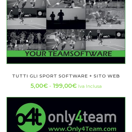
essere
scelte
nella
pagina
del
prodotto
TUTTI GLI SPORT SOFTWARE + SITO WEB
Fascia
5,00
€
-
199,00
€
Iva Inclusa
Questo
di
prodotto
prezzo:
ha
da
più
varianti.
5,00€