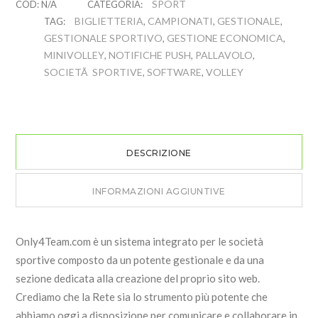
SPORT
COD:
N/A
CATEGORIA:
BIGLIETTERIA
CAMPIONATI
GESTIONALE
TAG:
,
,
,
GESTIONALE SPORTIVO
GESTIONE ECONOMICA
,
,
MINIVOLLEY
NOTIFICHE PUSH
PALLAVOLO
,
,
,
SOCIETÃ SPORTIVE
SOFTWARE
VOLLEY
,
,
DESCRIZIONE
INFORMAZIONI AGGIUNTIVE
Only4Team.com è un sistema integrato per le società
sportive composto da un potente gestionale e da una
sezione dedicata alla creazione del proprio sito web.
Crediamo che la Rete sia lo strumento più potente che
abbiamo oggi a disposizione per comunicare e collaborare in