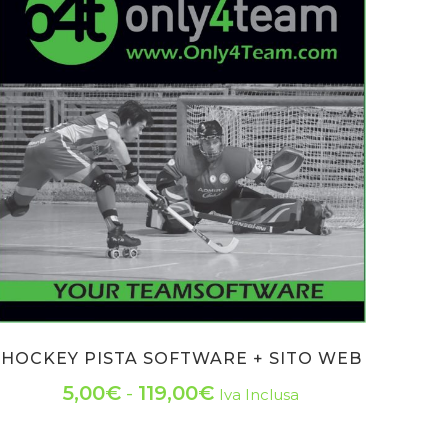
HOCKEY PISTA SOFTWARE + SITO WEB
Fascia
5,00
€
-
119,00
€
Iva Inclusa
Questo
di