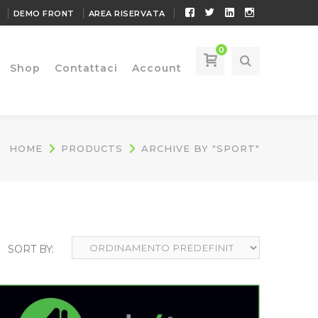
Facebook
Twitter
LinkedIn
Instagram
DEMO FRONT
AREA RISERVATA
Profile
Profile
Profile
Profile
0
Shop
Contattaci
Account
HOME
PRODUCTS
ARCHIVE BY "SPORT"