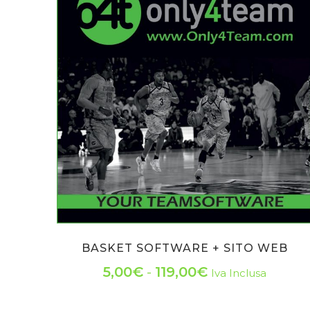
BASKET SOFTWARE + SITO WEB
Fascia
5,00
€
-
119,00
€
Iva Inclusa
Questo
di