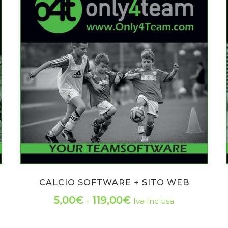
CALCIO SOFTWARE + SITO WEB
Fascia
5,00
€
-
119,00
€
Iva Inclusa
Questo
di