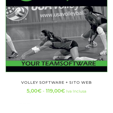
Le
a
opzioni
159,00€
possono
essere
scelte
nella
pagina
del
prodotto
VOLLEY SOFTWARE + SITO WEB
Fascia
5,00
€
-
119,00
€
Iva Inclusa
Questo
di
prodotto
prezzo:
ha