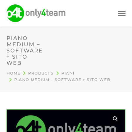
PIANO
MEDIUM –
SOFTWARE
+ SITO
WEB
HOME
PRODUCTS
PIANI
PIANO MEDIUM – SOFTWARE + SITO WEB