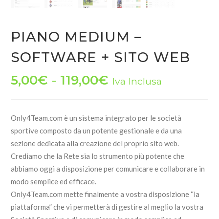
PIANO MEDIUM –
SOFTWARE + SITO WEB
Fascia
5,00
€
-
119,00
€
Iva Inclusa
di
prezzo:
Only4Team.com è un sistema integrato per le società
da
sportive composto da un potente gestionale e da una
5,00€
sezione dedicata alla creazione del proprio sito web.
a
Crediamo che la Rete sia lo strumento più potente che
abbiamo oggi a disposizione per comunicare e collaborare in
119,00€
modo semplice ed efficace.
Only4Team.com mette finalmente a vostra disposizione “la
piattaforma” che vi permetterà di gestire al meglio la vostra