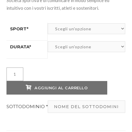
Società Sportiva e di comunicare in modo semplice ed
intuitivo con i vostri iscritti, atleti e sostenitori.
SPORT*
DURATA*
Piano
MEDIUM
-
AGGIUNGI AL CARRELLO
Software
+
SOTTODOMINIO
*
Sito
Web
quantità