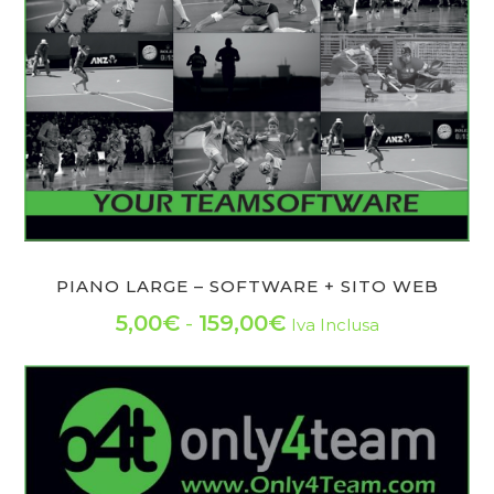
essere
scelte
nella
pagina
del
prodotto
PIANO LARGE – SOFTWARE + SITO WEB
Fascia
5,00
€
-
159,00
€
Iva Inclusa
Questo
di
prodotto
prezzo:
ha
da
più
varianti.
5,00€