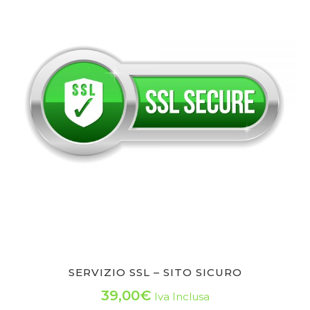
da
più
varianti.
5,00€
Le
a
opzioni
119,00€
possono
essere
scelte
nella
pagina
del
prodotto
SERVIZIO SSL – SITO SICURO
39,00
€
Iva Inclusa