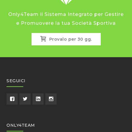
199,00€
possono
essere
Only4Team il Sistema Integrato per Gestire
scelte
e Promuovere la tua Società Sportiva
nella
pagina
Provalo per 30 gg.
del
prodotto
SEGUICI
ONLY4TEAM