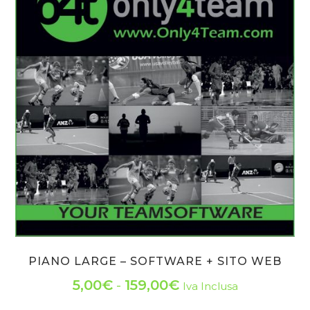
PIANO LARGE – SOFTWARE + SITO WEB
Fascia
5,00
€
-
159,00
€
Iva Inclusa
Questo
di