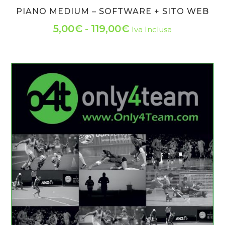
PIANO MEDIUM – SOFTWARE + SITO WEB
Fascia
5,00
€
-
119,00
€
Iva Inclusa
Questo
di
prodotto
prezzo:
ha
da
più
varianti.
5,00€
Le
a
opzioni
119,00€
possono
essere
scelte
nella
pagina
del
prodotto