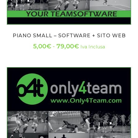
PIANO SMALL – SOFTWARE + SITO WEB
Fascia
5,00
€
-
79,00
€
Iva Inclusa
Questo
di
prodotto
prezzo:
ha
da
più
varianti.
5,00€
Le
a
opzioni
79,00€
possono
essere
scelte
nella