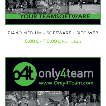
prodotto
PIANO MEDIUM – SOFTWARE + SITO WEB
Fascia
5,00
€
-
119,00
€
Iva Inclusa
Questo
di
prodotto
prezzo:
ha
da
più
varianti.
5,00€
Le
a
opzioni
119,00€
possono
essere
scelte