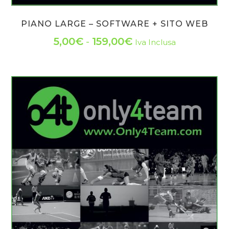
PIANO LARGE – SOFTWARE + SITO WEB
Fascia
5,00
€
-
159,00
€
Iva Inclusa
Questo
di
prodotto
prezzo:
ha
da
più
varianti.
5,00€
Le
a
opzioni
159,00€
possono
essere
scelte
nella
pagina
del