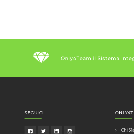
Only4Team il Sistema Integ
SEGUICI
ONLY4
Chi Si