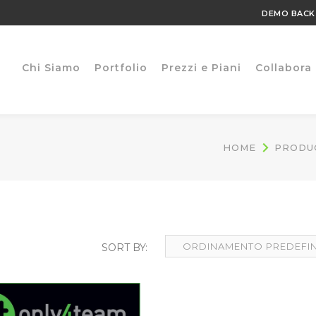
DEMO BACK
Chi Siamo
Portfolio
Prezzi e Piani
Collabora
HOME
PRODU