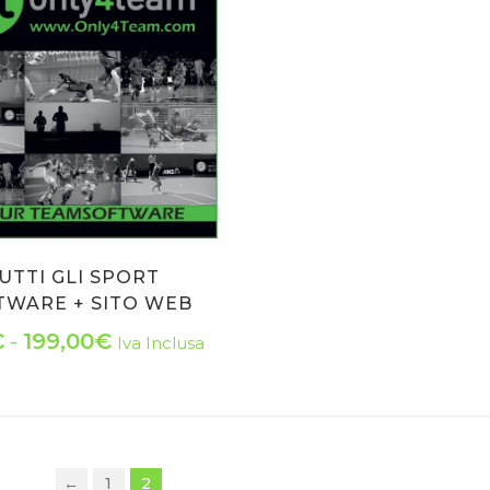
UTTI GLI SPORT
TWARE + SITO WEB
Fascia
€
-
199,00
€
Iva Inclusa
Questo
di
prodotto
prezzo:
ha
da
più
←
1
2
varianti.