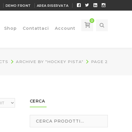
Facebook
Twitter
LinkedIn
Instagram
DEMO FRONT
AREA RISERVATA
Profile
Profile
Profile
Profile
0
Shop
Contattaci
Account
CTS
ARCHIVE BY "HOCKEY PISTA"
PAGE 2
CERCA
Search
for: