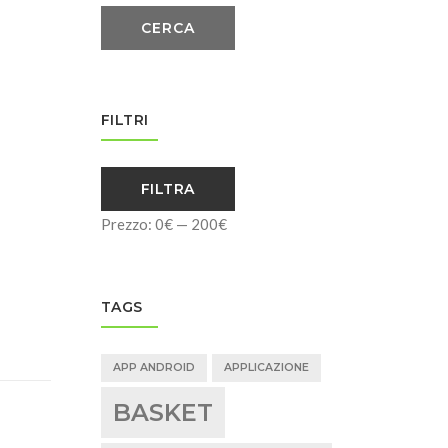
CERCA
FILTRI
Prezzo
Prezzo
FILTRA
Min
Max
Prezzo:
0€
—
200€
TAGS
APP ANDROID
APPLICAZIONE
BASKET